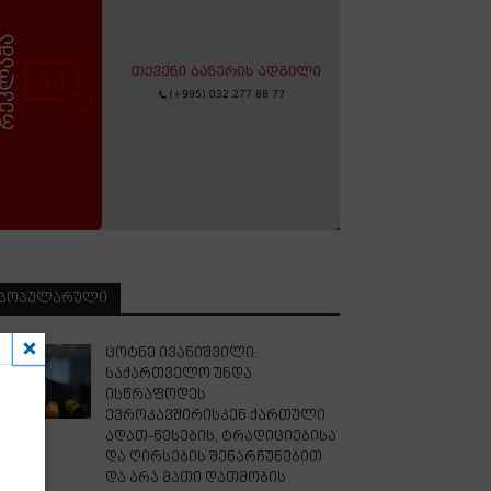
ᲞᲝᲞᲣᲚᲐᲠᲣᲚᲘ
ცოტნე ივანიშვილი:
საქართველო უნდა
ისწრაფოდეს
ევროკავშირისკენ ქართული
ადათ-წესების, ტრადიციებისა
და ღირსების შენარჩუნებით
და არა მათი დათმობის