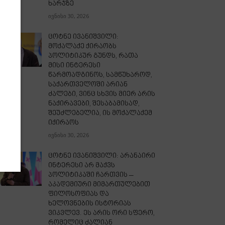
ხარჯზე
ივნისი 30, 2026
ცოტნე ივანიშვილი:
მოქალაქე ქირაობს
პოლიტიკურ გუნდს, რათა
მისი ინტერესი
წარმოადგინოს, სამწუხაროდ,
საქართველოში არიან
ძალები, ვინც სხვის მიერ არის
ნაქირავები, შესაბამისად,
შეუძლებელია, ის მოქალაქემ
იქირაოს
ივნისი 30, 2026
ცოტნე ივანიშვილი: არანაირი
ინტერესი არ მაქვს
პოლიტიკაში ჩართვის –
აკადემიური მიმართულებით
ფილოსოფიას და
ხელოვნების ისტორიას
ვიკვლევ. ეს არის ორი სფერო,
რომელიც ძალიან