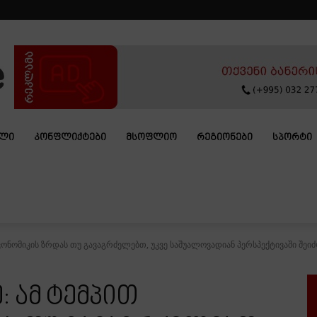
ᲐᲚᲘ
ᲙᲝᲜᲤᲚᲘᲥᲢᲔᲑᲘ
ᲛᲡᲝᲤᲚᲘᲝ
ᲠᲔᲒᲘᲝᲜᲔᲑᲘ
ᲡᲞᲝᲠᲢᲘ
კონომიკის ზრდას თუ გავაგრძელებთ, უკვე საშუალოვადიან პერსპექტივაში შეიძლ
: ამ ტემპით