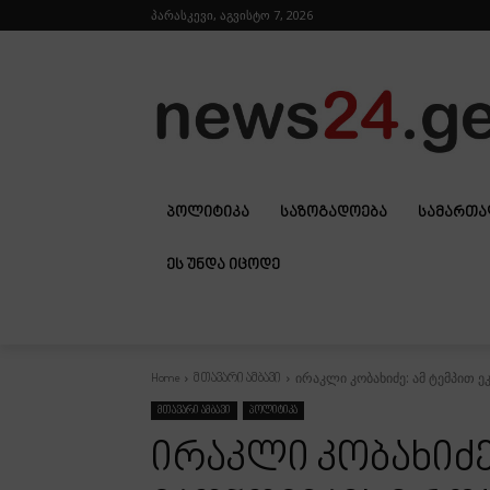
პარასკევი, აგვისტო 7, 2026
ᲞᲝᲚᲘᲢᲘᲙᲐ
ᲡᲐᲖᲝᲒᲐᲓᲝᲔᲑᲐ
ᲡᲐᲛᲐᲠᲗ
ᲔᲡ ᲣᲜᲓᲐ ᲘᲪᲝᲓᲔ
ირაკლი კობახიძე: ამ ტემპით ე
Home
მთავარი ამბავი
მთავარი ამბავი
პოლიტიკა
ირაკლი კობახიძე