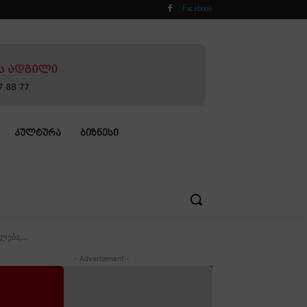
Facebook
ᲙᲣᲚᲢᲣᲠᲐ
ᲑᲘᲖᲜᲔᲡᲘ
ება,...
- Advertisment -