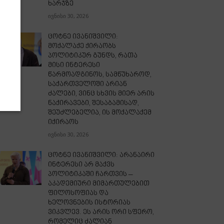
ხარჯზე
ივნისი 30, 2026
ცოტნე ივანიშვილი:
მოქალაქე ქირაობს
პოლიტიკურ გუნდს, რათა
მისი ინტერესი
წარმოადგინოს, სამწუხაროდ,
საქართველოში არიან
ძალები, ვინც სხვის მიერ არის
ნაქირავები, შესაბამისად,
შეუძლებელია, ის მოქალაქემ
იქირაოს
ივნისი 30, 2026
ცოტნე ივანიშვილი: არანაირი
ინტერესი არ მაქვს
პოლიტიკაში ჩართვის –
აკადემიური მიმართულებით
ფილოსოფიას და
ხელოვნების ისტორიას
ვიკვლევ. ეს არის ორი სფერო,
რომელიც ძალიან