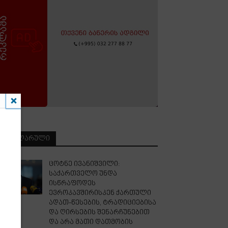
ᲞᲝᲞᲣᲚᲐᲠᲣᲚᲘ
ცოტნე ივანიშვილი:
საქართველო უნდა
ისწრაფოდეს
ევროკავშირისკენ ქართული
ადათ-წესების, ტრადიციებისა
და ღირსების შენარჩუნებით
და არა მათი დათმობის