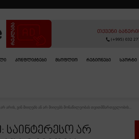
ᲐᲚᲘ
ᲙᲝᲜᲤᲚᲘᲥᲢᲔᲑᲘ
ᲛᲡᲝᲤᲚᲘᲝ
ᲠᲔᲒᲘᲝᲜᲔᲑᲘ
ᲡᲞᲝᲠᲢᲘ
არ არის, ვინ მიიღებს ან არ მიიღებს მონაწილეობას თვითმმართველობის...
: საინტერესო არ