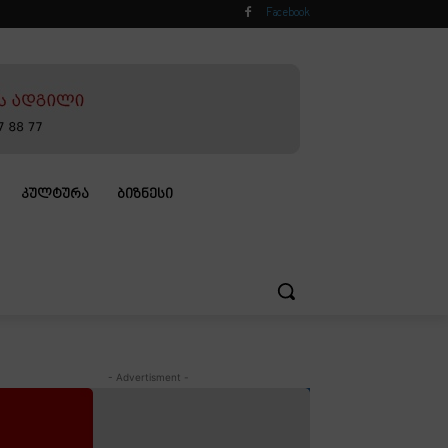
Facebook
ᲙᲣᲚᲢᲣᲠᲐ
ᲑᲘᲖᲜᲔᲡᲘ
- Advertisment -