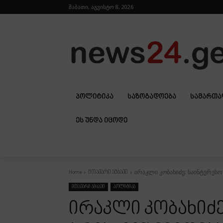
შაბათი, აგვისტო 8, 2026
ᲞᲝᲚᲘᲢᲘᲙᲐ
ᲡᲐᲖᲝᲒᲐᲓᲝᲔᲑᲐ
ᲡᲐᲛᲐᲠᲗ
ᲔᲡ ᲣᲜᲓᲐ ᲘᲪᲝᲓᲔ
ირაკლი კობახიძე: საინტერესო 
Home
მთავარი ამბავი
მთავარი ამბავი
პოლიტიკა
ირაკლი კობახიძე