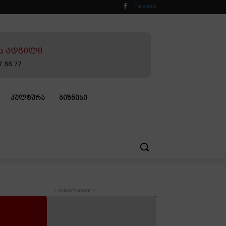
Facebook
ᲙᲣᲚᲢᲣᲠᲐ
ᲑᲘᲖᲜᲔᲡᲘ
- Advertisment -