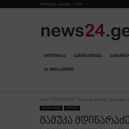
პარასკევი, აგვისტო 7, 2026
ᲞᲝᲚᲘᲢᲘᲙᲐ
ᲡᲐᲖᲝᲒᲐᲓᲝᲔᲑᲐ
ᲡᲐᲛᲐᲠᲗ
ᲔᲡ ᲣᲜᲓᲐ ᲘᲪᲝᲓᲔ
მამუკა მდინარაძე: „ქართული ო
Home
მთავარი ამბავი
მთავარი ამბავი
პოლიტიკა
მამუკა მდინარაძ