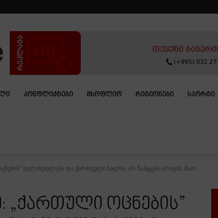
ᲐᲚᲘ
ᲙᲝᲜᲤᲚᲘᲥᲢᲔᲑᲘ
ᲛᲡᲝᲤᲚᲘᲝ
ᲠᲔᲒᲘᲝᲜᲔᲑᲘ
ᲡᲞᲝᲠᲢᲘ
ცნების" ხელისუფლება და ქართველი ხალხი, არ წაჰყვება არავის, მათ...
ე: „ქართული ოცნების”