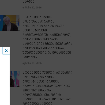
ხარჯზე
ივნისი 30, 2026
ცოტნე ივანიშვილი:
მოქალაქე ქირაობს
პოლიტიკურ გუნდს, რათა
მისი ინტერესი
წარმოადგინოს, სამწუხაროდ,
საქართველოში არიან
ძალები, ვინც სხვის მიერ არის
ნაქირავები, შესაბამისად,
შეუძლებელია, ის მოქალაქემ
იქირაოს
ივნისი 30, 2026
ცოტნე ივანიშვილი: არანაირი
ინტერესი არ მაქვს
პოლიტიკაში ჩართვის –
აკადემიური მიმართულებით
ფილოსოფიას და
ხელოვნების ისტორიას
ვიკვლევ. ეს არის ორი სფერო,
რომელიც ძალიან