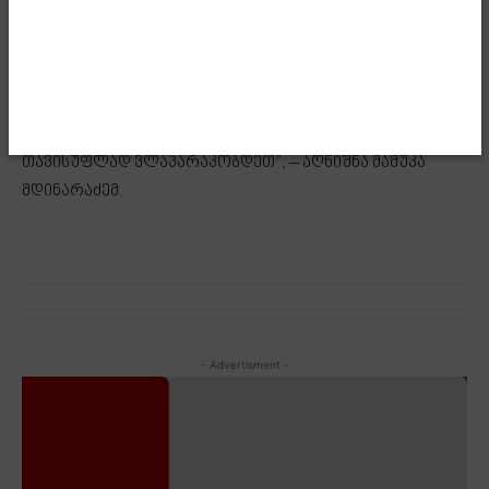
სახელმწიფომ, ჩვენმა ქვეყანამ, ჩვენმა ხელისუფლებამ,
ჩვენ, ქართველმა ხალხმა, გაბედა და ეს ყველაფერი
გამოიტანა სააშკარაოზე და დღეს, ჩემი, თქვენი და
ჩვენი ქვეყანა არის დამოუკიდებელი ქვეყანა. ამან
მისცა საშუალება განვითარებისაც, იმისაც, რომ ასე
თავისუფლად ვლაპარაკობდეთ”, – აღნიშნა მამუკა
მდინარაძემ.
- Advertisment -