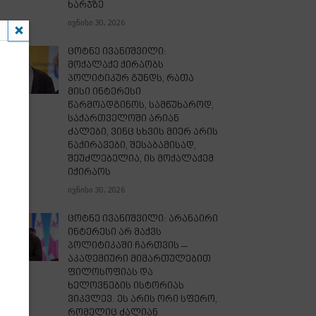
ხარჯზე
ივნისი 30, 2026
ცოტნე ივანიშვილი:
მოქალაქე ქირაობს
პოლიტიკურ გუნდს, რათა
მისი ინტერესი
წარმოადგინოს, სამწუხაროდ,
საქართველოში არიან
ძალები, ვინც სხვის მიერ არის
ნაქირავები, შესაბამისად,
შეუძლებელია, ის მოქალაქემ
იქირაოს
ივნისი 30, 2026
ცოტნე ივანიშვილი: არანაირი
ინტერესი არ მაქვს
პოლიტიკაში ჩართვის –
აკადემიური მიმართულებით
ფილოსოფიას და
ხელოვნების ისტორიას
ვიკვლევ. ეს არის ორი სფერო,
რომელიც ძალიან