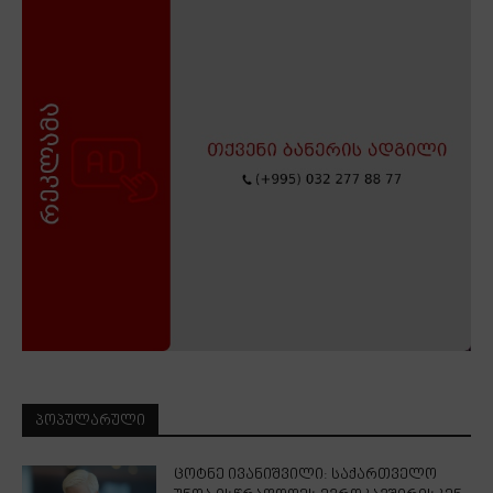
ᲞᲝᲞᲣᲚᲐᲠᲣᲚᲘ
ცოტნე ივანიშვილი: საქართველო