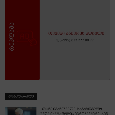
ᲞᲝᲞᲣᲚᲐᲠᲣᲚᲘ
ცოტნე ივანიშვილი: საქართველო
უნდა ისწრაფოდეს ევროკავშირისკენ