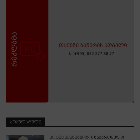
ᲞᲝᲞᲣᲚᲐᲠᲣᲚᲘ
ცოტნე ივანიშვილი: საქართველო