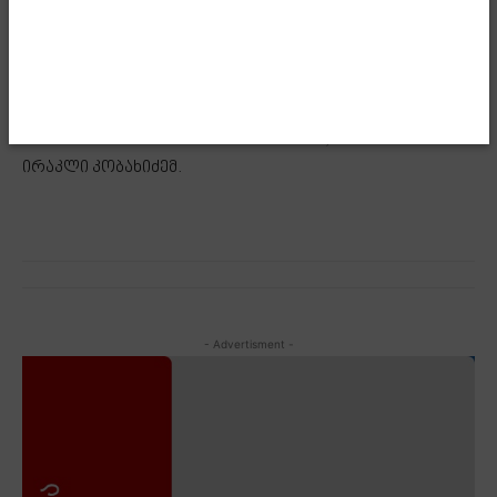
პრეპარატების არადანიშნულებისამებრ გამოყენების
წინააღმდეგ ბრძოლა. იმპორტიორს აღარ ექნება იმის
ინტერესი, გაზარდოს საკუთარი კომერციული მოგება
ადამიანების მიერ ამ მედიკამენტების ნარკოტიკული
დანიშნულებით გამოყენების ხარჯზე“, – განაცხადა
ირაკლი კობახიძემ.
- Advertisment -