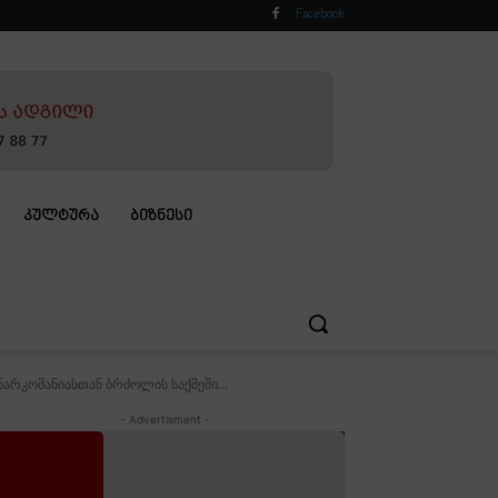
Facebook
ᲙᲣᲚᲢᲣᲠᲐ
ᲑᲘᲖᲜᲔᲡᲘ
არკომანიასთან ბრძოლის საქმეში...
- Advertisment -