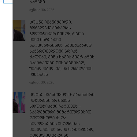
ხარჯზე
ივნისი 30, 2026
ცოტნე ივანიშვილი:
მოქალაქე ქირაობს
პოლიტიკურ გუნდს, რათა
მისი ინტერესი
წარმოადგინოს, სამწუხაროდ,
საქართველოში არიან
ძალები, ვინც სხვის მიერ არის
ნაქირავები, შესაბამისად,
შეუძლებელია, ის მოქალაქემ
იქირაოს
ივნისი 30, 2026
ცოტნე ივანიშვილი: არანაირი
ინტერესი არ მაქვს
პოლიტიკაში ჩართვის –
აკადემიური მიმართულებით
ფილოსოფიას და
ხელოვნების ისტორიას
ვიკვლევ. ეს არის ორი სფერო,
რომელიც ძალიან