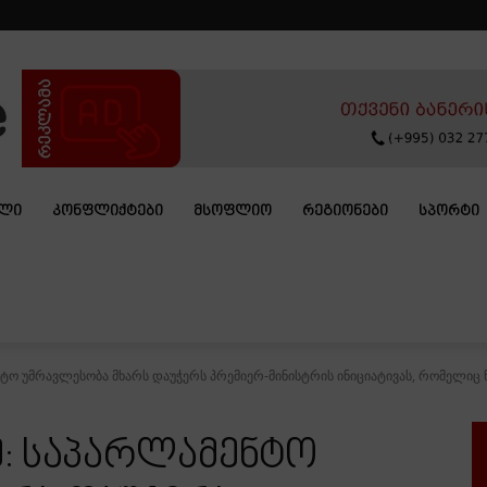
ᲐᲚᲘ
ᲙᲝᲜᲤᲚᲘᲥᲢᲔᲑᲘ
ᲛᲡᲝᲤᲚᲘᲝ
ᲠᲔᲒᲘᲝᲜᲔᲑᲘ
ᲡᲞᲝᲠᲢᲘ
ნტო უმრავლესობა მხარს დაუჭერს პრემიერ-მინისტრის ინიციატივას, რომელიც ნ
ე: საპარლამენტო