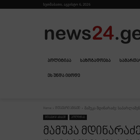
ხუთშაბათი, აგვისტო 6, 2026
ᲞᲝᲚᲘᲢᲘᲙᲐ
ᲡᲐᲖᲝᲒᲐᲓᲝᲔᲑᲐ
ᲡᲐᲛᲐᲠᲗ
ᲔᲡ ᲣᲜᲓᲐ ᲘᲪᲝᲓᲔ
მამუკა მდინარაძე: საპარლამე
Home
მთავარი ამბავი
მთავარი ამბავი
პოლიტიკა
მამუკა მდინარაძ