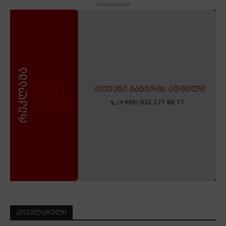
- Advertisment -
ᲞᲝᲞᲣᲚᲐᲠᲣᲚᲘ