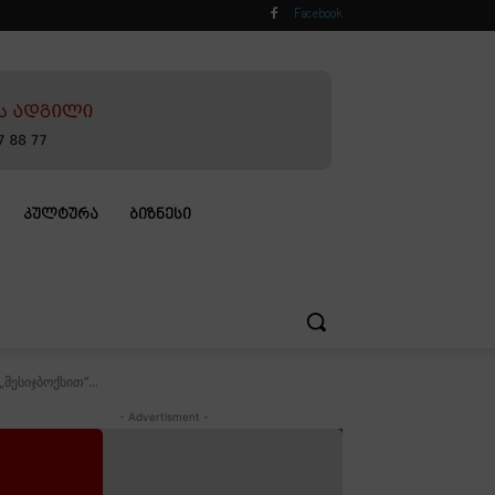
Facebook
ᲙᲣᲚᲢᲣᲠᲐ
ᲑᲘᲖᲜᲔᲡᲘ
ესიჯბოქსით“...
- Advertisment -