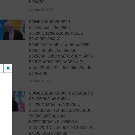
ხარჯზე
ივნისი 30, 2026
ცოტნე ივანიშვილი:
მოქალაქე ქირაობს
პოლიტიკურ გუნდს, რათა
მისი ინტერესი
წარმოადგინოს, სამწუხაროდ,
საქართველოში არიან
ძალები, ვინც სხვის მიერ არის
ნაქირავები, შესაბამისად,
შეუძლებელია, ის მოქალაქემ
იქირაოს
ივნისი 30, 2026
ცოტნე ივანიშვილი: არანაირი
ინტერესი არ მაქვს
პოლიტიკაში ჩართვის –
აკადემიური მიმართულებით
ფილოსოფიას და
ხელოვნების ისტორიას
ვიკვლევ. ეს არის ორი სფერო,
რომელიც ძალიან