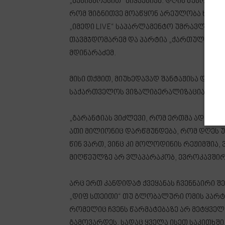
„მესიჯბოქსით“ მიყვებიან. დღის წესრიგ
რომ შიგნითვე მოაწყონ არეულობა ხელისუ
„იმედი LIVE“ საპარლამენტო უმრავლესობ
თავმჯდომარემ და პარტია „ქართული ოცნე
მდინარაძემ.
მისი თქმით, მიუხედავად შანტაჟისა და ქ
საქართველოს ვიზალიბერალიზაცია ექნებ
„გარანტიას ვიძლევი, რომ ერთმა ადამიან
ათი მილიონიც დარწმუნდება, რომ დღეს 
წინ ვართ, ვინც კი მოლოდინის რეჟიმშია
მიღწეულზე არ ვლაპარაკობ, ევროკავშირ
არც ერთ კანდიდატ ქვეყანას ჩვენნაირი შე
„დიფ სთეითი“ თუ გლობალური ომის პარტი
რომელიც ჩვენს წარმატებაზე არ მეტყველე
გამოვარდეს, სადაც ყველა ისეთ საკითხშ