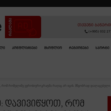
ᲐᲚᲘ
ᲙᲝᲜᲤᲚᲘᲥᲢᲔᲑᲘ
ᲛᲡᲝᲤᲚᲘᲝ
ᲠᲔᲒᲘᲝᲜᲔᲑᲘ
ᲡᲞᲝᲠᲢᲘ
თ, რომ რომელიმე ევრობიუროკრატმა რაღაც არ იცის. მწყობრად დალაგებული „მ
ე: დავივიწყოთ, რომ