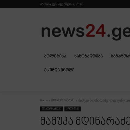
პარასკევი, აგვისტო 7, 2026
ᲞᲝᲚᲘᲢᲘᲙᲐ
ᲡᲐᲖᲝᲒᲐᲓᲝᲔᲑᲐ
ᲡᲐᲛᲐᲠᲗ
ᲔᲡ ᲣᲜᲓᲐ ᲘᲪᲝᲓᲔ
მამუკა მდინარაძე: დავივიწყო
Home
მთავარი ამბავი
მთავარი ამბავი
პოლიტიკა
მამუკა მდინარაძ