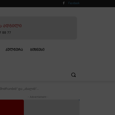
Facebook
ᲙᲣᲚᲢᲣᲠᲐ
ᲑᲘᲖᲜᲔᲡᲘ
ოძრაობის“ და „ახალის“...
- Advertisment -