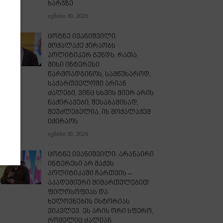
ხარჯზე
ივნისი 30, 2026
ცოტნე ივანიშვილი:
მოქალაქე ქირაობს
პოლიტიკურ გუნდს, რათა
მისი ინტერესი
წარმოადგინოს, სამწუხაროდ,
საქართველოში არიან
ძალები, ვინც სხვის მიერ არის
ნაქირავები, შესაბამისად,
შეუძლებელია, ის მოქალაქემ
იქირაოს
ივნისი 30, 2026
ცოტნე ივანიშვილი: არანაირი
ინტერესი არ მაქვს
პოლიტიკაში ჩართვის –
აკადემიური მიმართულებით
ფილოსოფიას და
ხელოვნების ისტორიას
ვიკვლევ. ეს არის ორი სფერო,
რომელიც ძალიან