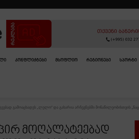
ᲐᲚᲘ
ᲙᲝᲜᲤᲚᲘᲥᲢᲔᲑᲘ
ᲛᲡᲝᲤᲚᲘᲝ
ᲠᲔᲒᲘᲝᲜᲔᲑᲘ
ᲡᲞᲝᲠᲢᲘ
ებად გამოაცხადეს „ლელო“ და გახარია არჩევნებში მონაწილეობისთვის „ნაცმ
აპირ მოღალატეებად