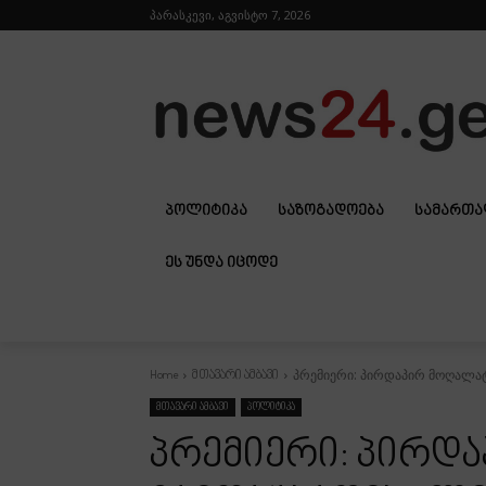
პარასკევი, აგვისტო 7, 2026
ᲞᲝᲚᲘᲢᲘᲙᲐ
ᲡᲐᲖᲝᲒᲐᲓᲝᲔᲑᲐ
ᲡᲐᲛᲐᲠᲗ
ᲔᲡ ᲣᲜᲓᲐ ᲘᲪᲝᲓᲔ
პრემიერი: პირდაპირ მოღალატე
Home
მთავარი ამბავი
მთავარი ამბავი
პოლიტიკა
პრემიერი: პირდ