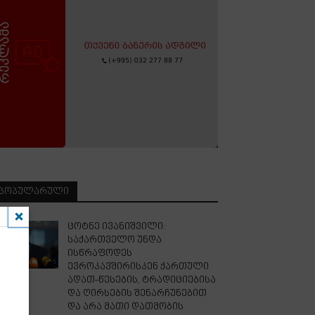
ᲞᲝᲞᲣᲚᲐᲠᲣᲚᲘ
ცოტნე ივანიშვილი:
საქართველო უნდა
ისწრაფოდეს
ევროკავშირისკენ ქართული
ადათ-წესების, ტრადიციებისა
და ღირსების შენარჩუნებით
და არა მათი დათმობის