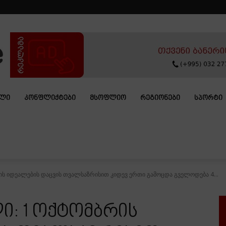
ᲐᲚᲘ
ᲙᲝᲜᲤᲚᲘᲥᲢᲔᲑᲘ
ᲛᲡᲝᲤᲚᲘᲝ
ᲠᲔᲒᲘᲝᲜᲔᲑᲘ
ᲡᲞᲝᲠᲢᲘ
რის იდეალების დაცვის თვალსაზრისით კიდევ ერთი გამოცდა გველოდება 4...
ლი: 1 ოქტომბრის