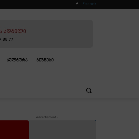
Facebook
ᲙᲣᲚᲢᲣᲠᲐ
ᲑᲘᲖᲜᲔᲡᲘ
- Advertisment -