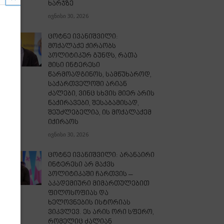
ხარჯზე
ივნისი 30, 2026
ცოტნე ივანიშვილი:
მოქალაქე ქირაობს
პოლიტიკურ გუნდს, რათა
მისი ინტერესი
წარმოადგინოს, სამწუხაროდ,
საქართველოში არიან
ძალები, ვინც სხვის მიერ არის
ნაქირავები, შესაბამისად,
შეუძლებელია, ის მოქალაქემ
იქირაოს
ივნისი 30, 2026
ცოტნე ივანიშვილი: არანაირი
ინტერესი არ მაქვს
პოლიტიკაში ჩართვის –
აკადემიური მიმართულებით
ფილოსოფიას და
ხელოვნების ისტორიას
ვიკვლევ. ეს არის ორი სფერო,
რომელიც ძალიან