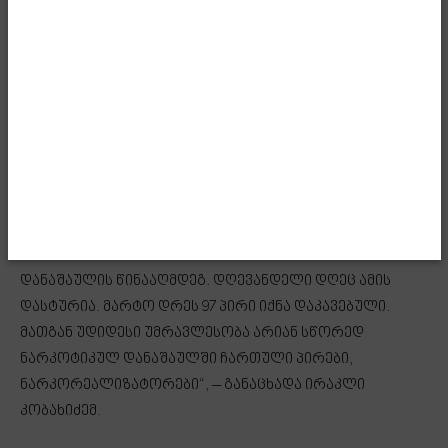
შემოტანა ჩვენს ქვეყანაში და ასევე აიკრძალა კერძო
სუბიექტების მიერ ჩანაცვლებითი თერაპიის
განხორციელება, რაც რეალურად ეჭვი გვაქვს, რომ
გამოიყენებოდა ნარკოტიკების ლეგალური
რეალიზაციისთვის. ეს პრაქტიკაც მთლიანად ჩაიკეტა.
მე არ მინდა ბევრი მადლობაც გამომივიდეს, მაგრამ არ
შემიძლია შინაგან საქმეთა მინისტრს არ გადავუხადო
განსაკუთრებული მადლობა, რომელმაც ნამდვილად
გადამჭრელი ზომები მიიღო ნარკოტიკული
დანაშაულის წინააღმდეგ. დღევანდელი დღეც ამის
დასტურია. მარტო დრეს 97 პირი იქნა დაკავებული.
მათგან უდიდესი უმრავლესობა არიან სწორედ
ნარკოტიკულ დანაშაულში ჩართული პირები,
ნარკორეალიზატორები“, – განაცხადა ირაკლი
კობახიძემ.