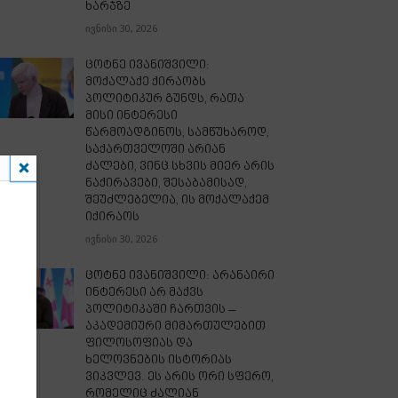
ხარჯზე
ივნისი 30, 2026
ცოტნე ივანიშვილი:
მოქალაქე ქირაობს
პოლიტიკურ გუნდს, რათა
მისი ინტერესი
წარმოადგინოს, სამწუხაროდ,
საქართველოში არიან
ძალები, ვინც სხვის მიერ არის
ნაქირავები, შესაბამისად,
შეუძლებელია, ის მოქალაქემ
იქირაოს
ივნისი 30, 2026
ცოტნე ივანიშვილი: არანაირი
ინტერესი არ მაქვს
პოლიტიკაში ჩართვის –
აკადემიური მიმართულებით
ფილოსოფიას და
ხელოვნების ისტორიას
ვიკვლევ. ეს არის ორი სფერო,
რომელიც ძალიან