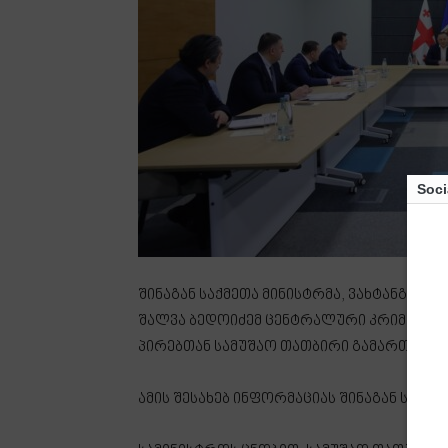
Soci
შინაგან საქმეთა მინისტრმა, ვახტანგ გ
შალვა ბედოიძემ ცენტრალური კრიმინალ
პირებთან სამუშაო თათბირი გამართეს.
ამის შესახებ ინფორმაციას შინაგან საქმ