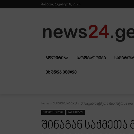
შაბათი, აგვისტო 8, 2026
ᲞᲝᲚᲘᲢᲘᲙᲐ
ᲡᲐᲖᲝᲒᲐᲓᲝᲔᲑᲐ
ᲡᲐᲛᲐᲠᲗ
ᲔᲡ ᲣᲜᲓᲐ ᲘᲪᲝᲓᲔ
შინაგან საქმეთა მინისტრმა 
Home
მთავარი ამბავი
მთავარი ამბავი
სამართალი
შინაგან საქმეთა 