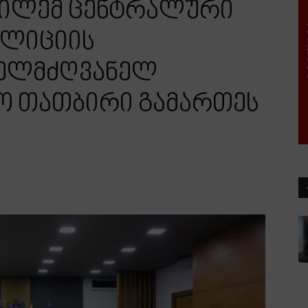
გილემ ცენტრალური
ოლიციის
ხელმძღვანელ
აო თათბირი გამართეს