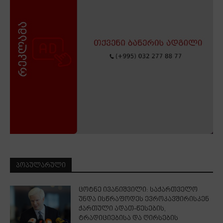
ᲞᲝᲞᲣᲚᲐᲠᲣᲚᲘ
ცოტნე ივანიშვილი: საქართველო
უნდა ისწრაფოდეს ევროკავშირისკენ
ქართული ადათ-წესების,
ტრადიციებისა და ღირსების