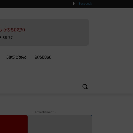
Facebook
ᲙᲣᲚᲢᲣᲠᲐ
ᲑᲘᲖᲜᲔᲡᲘ
- Advertisment -