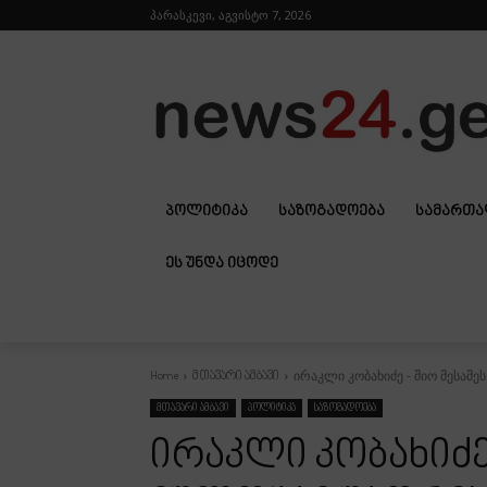
პარასკევი, აგვისტო 7, 2026
ᲞᲝᲚᲘᲢᲘᲙᲐ
ᲡᲐᲖᲝᲒᲐᲓᲝᲔᲑᲐ
ᲡᲐᲛᲐᲠᲗ
ᲔᲡ ᲣᲜᲓᲐ ᲘᲪᲝᲓᲔ
ირაკლი კობახიძე - შიო მესამე
Home
მთავარი ამბავი
მთავარი ამბავი
პოლიტიკა
საზოგადოება
ირაკლი კობახიძე