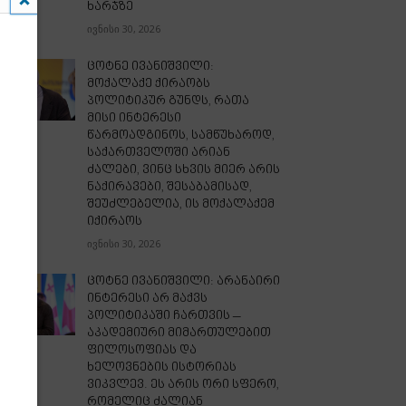
ხარჯზე
ივნისი 30, 2026
ცოტნე ივანიშვილი:
მოქალაქე ქირაობს
პოლიტიკურ გუნდს, რათა
მისი ინტერესი
წარმოადგინოს, სამწუხაროდ,
საქართველოში არიან
ძალები, ვინც სხვის მიერ არის
ნაქირავები, შესაბამისად,
შეუძლებელია, ის მოქალაქემ
იქირაოს
ივნისი 30, 2026
ცოტნე ივანიშვილი: არანაირი
ინტერესი არ მაქვს
პოლიტიკაში ჩართვის –
აკადემიური მიმართულებით
ფილოსოფიას და
ხელოვნების ისტორიას
ვიკვლევ. ეს არის ორი სფერო,
რომელიც ძალიან