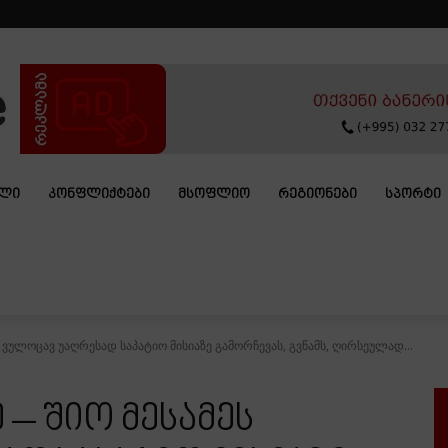
ᲐᲚᲘ
ᲙᲝᲜᲤᲚᲘᲥᲢᲔᲑᲘ
ᲛᲡᲝᲤᲚᲘᲝ
ᲠᲔᲒᲘᲝᲜᲔᲑᲘ
ᲡᲞᲝᲠᲢᲘ
ს ვულოცავ უაღრესად საპატიო მისიაზე გამორჩევას, გვწამს, ღირსეულად...
 – შიო მესამეს