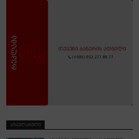
ᲞᲝᲞᲣᲚᲐᲠᲣᲚᲘ